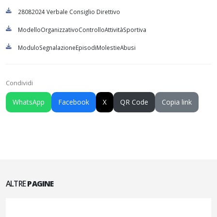
28082024 Verbale Consiglio Direttivo
ModelloOrganizzativoControlloAttivitàSportiva
ModuloSegnalazioneEpisodiMolestieAbusi
Condividi
WhatsApp
Facebook
X
QR Code
Copia link
ALTRE
PAGINE